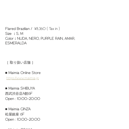
Flared Brazilian /  
¥8,360 ( Tax in )
Size ：S, M
Color：
NUDA
, NERO, PURPLE RAIN, AMAR, 
ESMERALDA
［ 取り扱い店舗 ］
■ 
Maimia Online Store
https://www.maimia.jp
■
 Maimia SHIBUYA
西武渋谷店
A
館
6F
Open : 10:00-20:00
■ 
Maimia GINZA
松屋銀座
 6F
Open : 10:00-20:00