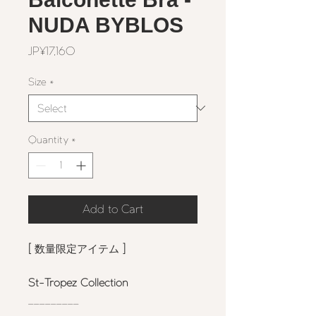
NUDA BYBLOS
Price
JP¥17,160
Size
*
Quantity
*
Add to Cart
[
数量限定アイテム
]
St-Tropez Collection
_________