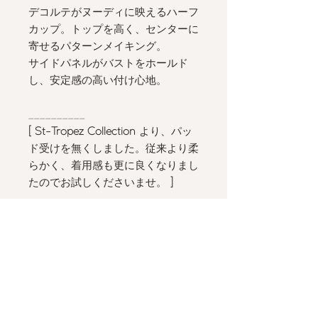
デコルテがヌーディに映えるハーフ
カップ。トップを高く、センターに
寄せるパターンメイキング。
サイドパネルがバストをホールド
し、安定感の高い付け心地。
__________
[ St-Tropez Collection
より、パッ
ド受けを無くしました。従来より柔
らかく、着用感も更に良くなりまし
たのでお試しくださいませ。
]
ショーツは別売です：
Flared
Brazilian - NUDA
Lace Weekend Set - NUDA
、
Lace
Driving Set - NUDA
と色合わせが
可能です。