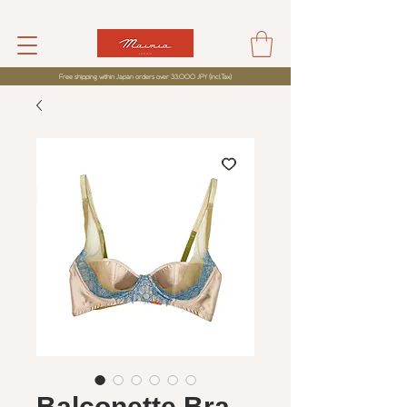
Free shipping within Japan orders over 33,000 JPY (incl,Tax)
Balconette Bra -