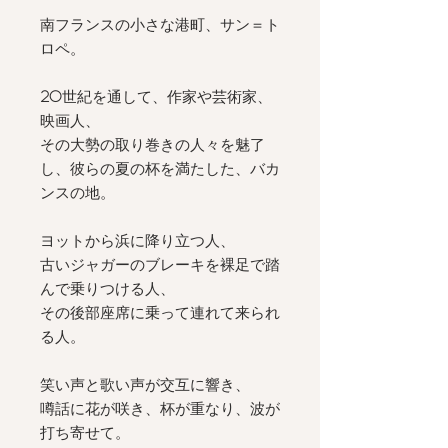
南フランスの小さな港町、サン＝ト
ロペ。
20
世紀を通して、作家や芸術家、
映画人、
その大勢の取り巻きの人々を魅了
し、彼らの夏の杯を満たした、バカ
ンスの地。
ヨットから浜に降り立つ人、
古いジャガーのブレーキを裸足で踏
んで乗りつける人、
その後部座席に乗って連れて来られ
る人。
笑い声と歌い声が交互に響き、
噂話に花が咲き、杯が重なり、波が
打ち寄せて。