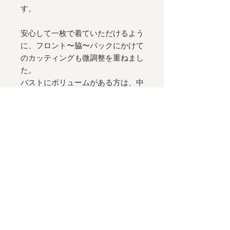
す。
安心して一枚で着ていただけるよう
に、フロント〜脇〜バックにかけて
のカッティングも微調整を重ねまし
た。
バストにボリュームがある方は、中
にブラを着ていただいた時にも綺麗
に見えるよう、フロントのカッティ
ングを調整しています。ゴム内蔵で
伸縮性のあるオープンバック、裏地
なしの一枚仕立て。
フラットシューズにも合う、アンク
ル丈。
綺麗なドレープの
A
ラインシルエッ
トが、歩く姿を美しく演出します。