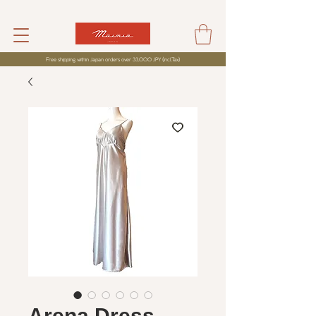
Free shipping within Japan orders over 33,000 JPY (incl,Tax)
Arena Dress -