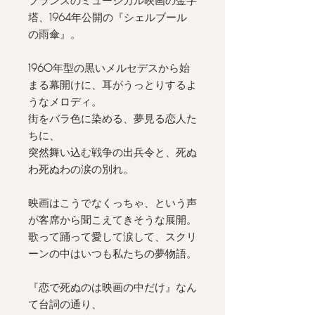
フランスのミュージカル映画の金字
塔、
1964
年公開の『シェルブール
の雨傘』。
1960
年型の黒いメルセデスから始
まる幕開けに、耳がうっとりするよ
うなメロディ。
街をバラ色に染める、夢見る恋人た
ちに、
突然舞い込む戦争の出兵令と、死ぬ
わ死ぬわの涙の別れ。
映画はこうでなくっちゃ、という声
が客席から聞こえてきそうな展開。
歌って踊って愛して涙して、スクリ
ーンの中はいつも私たちの夢物語。
『恋で死ぬのは映画の中だけ』なん
て台詞の通り、