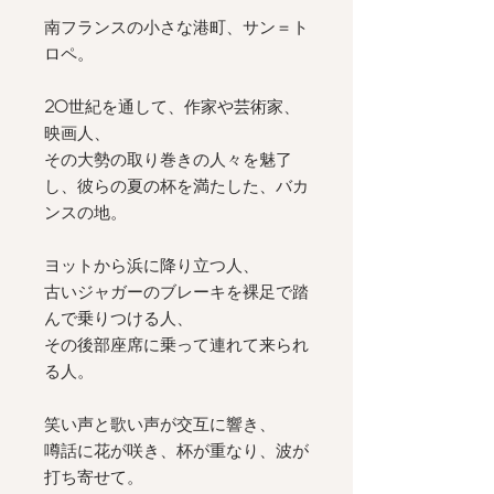
南フランスの小さな港町、サン＝ト
ロペ。
20
世紀を通して、作家や芸術家、
映画人、
その大勢の取り巻きの人々を魅了
し、彼らの夏の杯を満たした、バカ
ンスの地。
ヨットから浜に降り立つ人、
古いジャガーのブレーキを裸足で踏
んで乗りつける人、
その後部座席に乗って連れて来られ
る人。
笑い声と歌い声が交互に響き、
噂話に花が咲き、杯が重なり、波が
打ち寄せて。