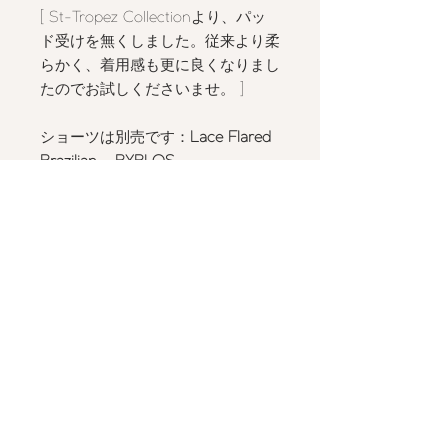
[
St-Tropez Collection
より、パッ
ド受けを無くしました。従来より柔
らかく、着用感も更に良くなりまし
たのでお試しくださいませ。 ]
ショーツは別売です：
Lace Flared
Brazilian - BYBLOS
Lace Flared Brazilian - BYBLOS,
Lace Weekend Set - CREMA
と色
合わせが可能です。
Details
- ハーフカップ バルコネットブラ
Size＆Fitting
- カップに配したフレンチリバーレー
ス
- 軽いフィッティング
- アンダーワイヤー、サイドボーン入
Shipping
- トップに高さを出すパターンメイク
り
でアウターが映えるシルエットに
- 一段三列ホック
- 詳しくは
こちら
をご確認ください