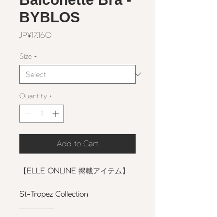
BYBLOS
Price
JP¥17,160
Size
*
Quantity
*
Add to Cart
【
ELLE ONLINE
掲載アイテム】
St-Tropez Collection
_________