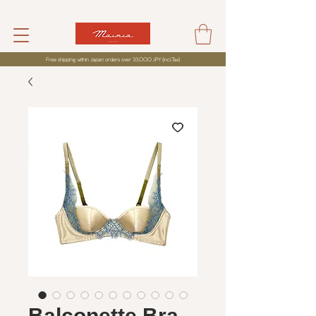
Free shipping within Japan orders over 33,000 JPY (incl,Tax)
Balconette Bra -