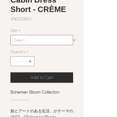
Short - CRÈME
Price
JP¥32,560
Size
*
Quantity
*
Add to Cart
Bohemian Bloom Collection
_________
旅とアートのある生活、がテーマの