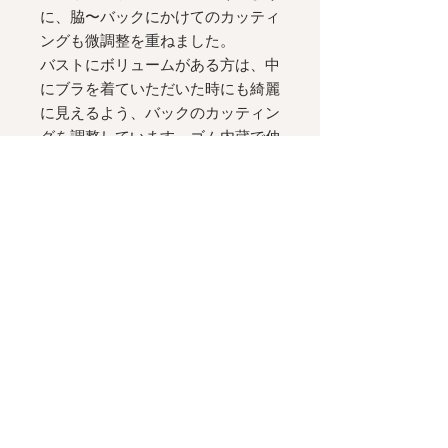
に、脇〜バックにかけてのカッティ
ングも微調整を重ねました。
バストにボリュームがある方は、中
にブラを着ていただいた時にも綺麗
に見えるよう、バックのカッティン
グを調整しています。ゴム内蔵で伸
縮性のあるオープンバック、裏地な
しの一枚仕立て。
フラットシューズにも合う、ロング
丈。
美しいストレートラインのシルエッ
トとスリットが、歩く姿を美しく演
出します。
[ Details ]
バックには伸縮性の高いゴムが内