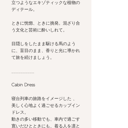
立つようなエキゾティックな植物の
ディテール。
ときに恍惚、ときに挑発。混ざり合
う文化と芸術に酔いしれて。
目隠しをしたまま駆ける馬のよう
に、盲目のまま、香りと光に導かれ
て旅を続けましょう。
__________
Cabin Dress
寝台列車の旅路をイメージした 、
美しく心地よく過ごせるカップイン
ドレス。
動きの多い移動でも、車内で過ごす
寛いだひとときにも、着る人を凛と