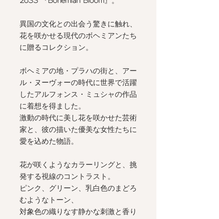
26SS
『
Bohemian Bloom
』。
異国の文化との出会う驚きに触れ、
花を咲かせる現代のボヘミアンたち
に贈るコレクション。
ボヘミアの地・プラハの街と、アー
ル・ヌーヴォーの時代に世界で活躍
したアルフォンス・ミュシャの作品
に着想を得ました。
激動の時代に美し花を咲かせた芸術
家と、彼の描いた優美な女性たちに
愛を込めた物語。
花が咲くようなカラーリングと、挑
発する視線のコントラスト。
ピンク、グリーン、乳白色のまどろ
むようなトーン、
対象色の織りなす静かな刺激と香り