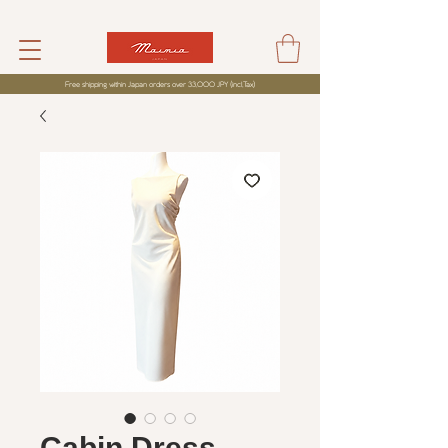
Free shipping within Japan orders over 33,000 JPY (incl,Tax)
Cabin Dress