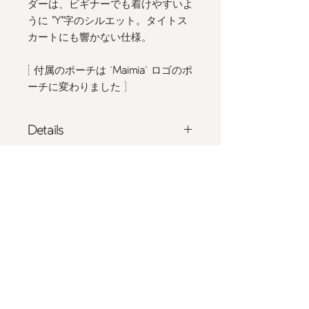
ダーは、ビギナーでも着けやすいよ
うに
"Y"
字のシルエット。タイトス
カートにも響かない仕様。
[ 付属のポーチは "
Maimia
" ロゴのポ
ーチに変わりました ]
Details
サスペンダー
Size&Fitting
- 国産サテン生地のリュクスなテクス
チャー
フリーサイズ
- バックでサイズ調整可能、開閉可能
Shipping
<ライン公式アカウント
- 両サイドに調整可能なストラップ２
@maimia_lingerie
でフィッティング相
本、ストッキングとの接続部分は４箇
- 詳しくは
こちら
をご確認ください
談受付中>
所
- 日本製
Privacy Policy
タンガショーツ
Store Policy
- 両サイドのアジャスターでサイズ調