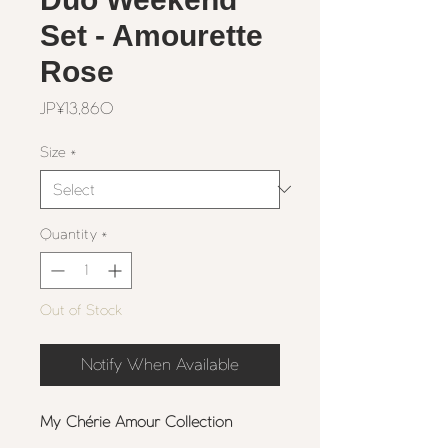
Set - Amourette
Rose
Price
JP¥13,860
Size
*
Quantity
*
Out of Stock
Notify When Available
My Chérie Amour Collection