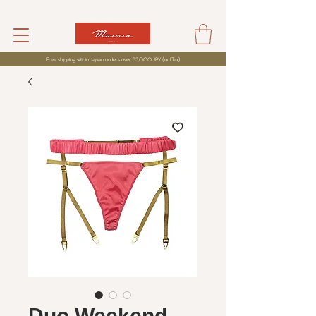
Free shipping within Japan orders over 33,000 JPY (incl,Tax)
Duo Weekend