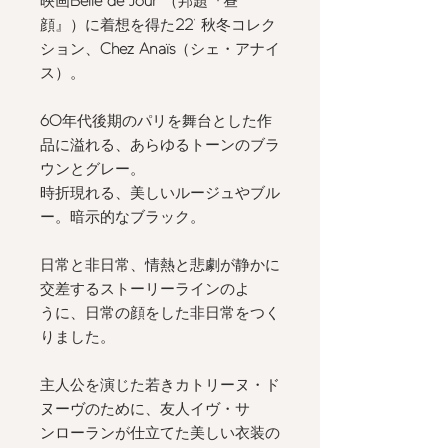
映画
Belle de Jour
（邦題『昼
顔』）に着想を得た
22
’ 秋冬コレク
ション、
Chez Anaïs
（シェ・アナイ
ス）。
60
年代後期のパリを舞台とした作
品に溢れる、あらゆるトーンのブラ
ウンとグレー。
時折現れる、美しいルージュやブル
ー。暗示的なブラック。
日常と非日常、情熱と悲劇が静かに
交差するストーリーラインのよ
うに、日常の顔をした非日常をつく
りました。
主人公を演じた若きカトリーヌ・ド
ヌーヴのために、友人イヴ・サ
ンローランが仕立てた美しい衣装の