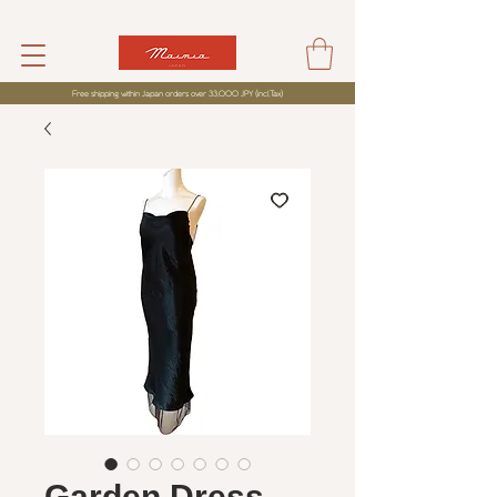
Free shipping within Japan orders over 33,000 JPY (incl,Tax)
Garden Dress -