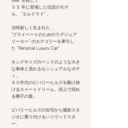
year
を祝して
５３
年に登場した伝説のモデ
ル、
“
エルドラド
”
。
当時新しく生まれた 、
“
プライベートのためのラグジュア
リーカー
”
のカテゴリーを牽引し
た
”Personal Luxury Car”
.
キングサイズのベッドのような大き
な車体と流れるセンシュアルなボデ
ィ。
６０年代のビバリーヒルズを駆け抜
けるスイートドリーム、頭上で揺れ
る椰子の葉。
ビバリーヒルズの自宅から撮影スタ
ジオに乗り付けるハリウッドスタ
ー、