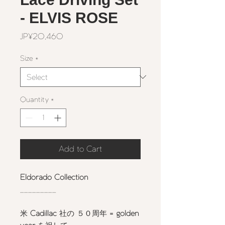
- ELVIS ROSE
Price
JP¥20,460
Size
*
Quantity
*
Add to Cart
Eldorado Collection
_________
米
Cadillac
社の ５０周年
= golden