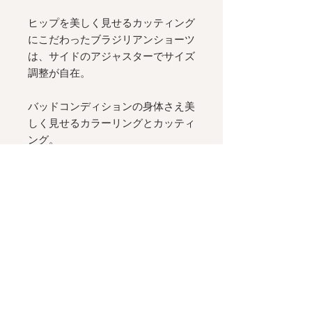
ヒップを美しく見せるカッティング
にこだわったブラジリアンショーツ
は、サイドのアジャスターでサイズ
調整が自在。
バッドコンディションの身体さえ美
しく見せるカラーリングとカッティ
ング。
ワイヤレスとは思えない安定感と、
服を綺麗に見せる立体感。
バストのサイドを支えるパネルと、
バストトップが中心に寄った、計算
されたシルエット。
コンパクトなポーチに入ったランジ
ェリーセットは、週末の旅にも。
__________