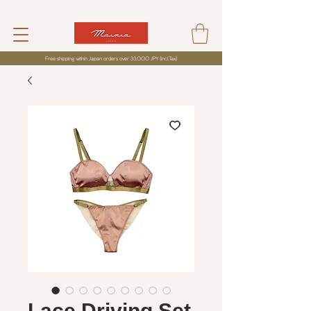
Free shipping within Japan orders over 33,000 JPY (incl,Tax)
Lace Driving Set