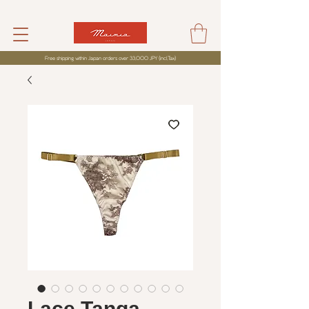
Free shipping within Japan orders over 33,000 JPY (incl,Tax)
Lace Tanga -