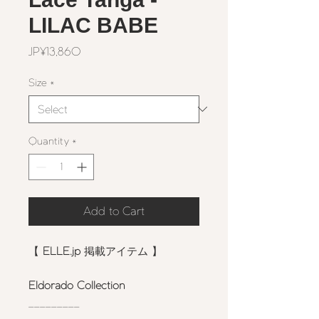
LILAC BABE
Price
JP¥13,860
Size
*
Quantity
*
Add to Cart
【
ELLE.jp
掲載アイテム 】
Eldorado Collection
_________