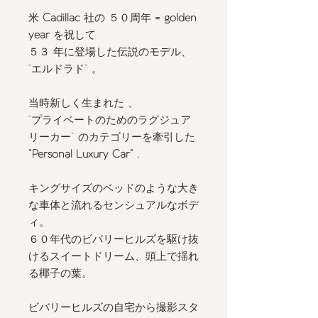
米
Cadillac
社の ５０周年
= golden
year
を祝して
５３ 年に登場した伝説のモデル、
“エルドラド” 。
当時新しく生まれた 、
“プライベートのためのラグジュア
リーカー” のカテゴリーを牽引した
”Personal Luxury Car” .
キングサイズのベッドのような大き
な車体と流れるセンシュアルなボデ
ィ。
６０年代のビバリーヒルズを駆け抜
けるスイートドリーム、頭上で揺れ
る椰子の葉。
ビバリーヒルズの自宅から撮影スタ