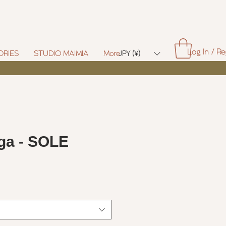
Log In / Re
ORIES
STUDIO MAIMIA
More
JPY (¥)
ga - SOLE