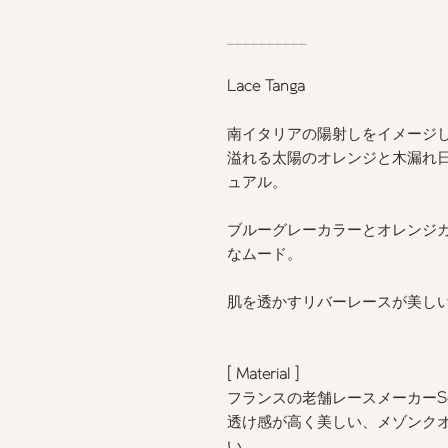
__________
Lace Tanga
南イタリアの陽射しをイメージ
溢れる太陽のオレンジと木漏れ
ュアル。
ブルーグレーカラーとオレンジ
なムード。
肌を透かすリバーレースが美し
[ Material
]
フランスの老舗レースメーカー
S
透け感が高く美しい、メゾンク
い。