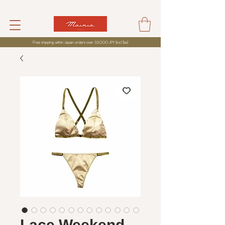
Free shipping within Japan orders over 33,000 JPY (incl,Tax)
Lace Weekend