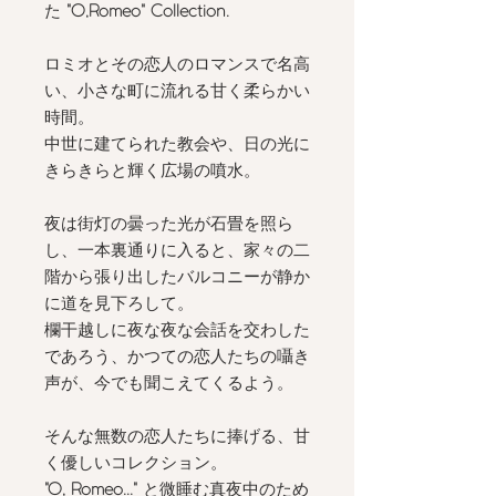
た
"O,Romeo" Collection.
ロミオとその恋人のロマンスで名高
い、小さな町に流れる甘く柔らかい
時間。
中世に建てられた教会や、日の光に
きらきらと輝く広場の噴水。
夜は街灯の曇った光が石畳を照ら
し、一本裏通りに入ると、家々の二
階から張り出したバルコニーが静か
に道を見下ろして。
​欄干越しに夜な夜な会話を交わした
であろう、かつての恋人たちの囁き
声が、今でも聞こえてくるよう。
そんな無数の恋人たちに捧げる、甘
く優しいコレクション。
"O, Romeo..."
と微睡む真夜中のため