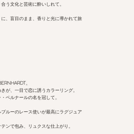
り合う文化と芸術に酔いしれて。
うに、盲目のまま、香りと光に導かれて旅
BERNHARDT
。
めきが、一目で恋に誘うカラーリング。
ラ・ベルナールの名を冠して。
ルブルーのレース使いが最高にラグジュア
サテンで包み、リュクスな仕上がり。