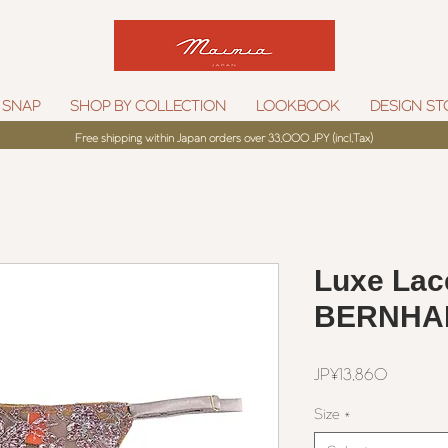
 SNAP
SHOP BY COLLECTION
LOOKBOOK
DESIGN ST
Free shipping within Japan orders over 33,000 JPY (incl,Tax)
Luxe Lac
BERNHA
Price
JP¥13,860
Size
*