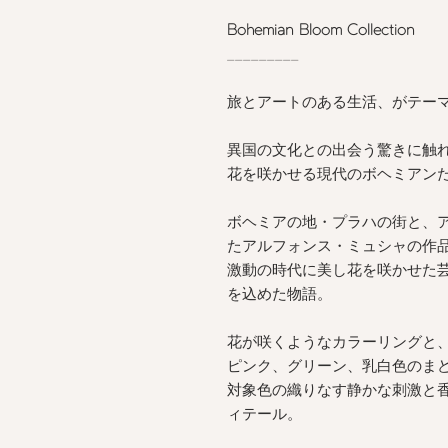
Bohemian Bloom Collection
_________
旅とアートのある生活、がテー
異国の文化との出会う驚きに触
花を咲かせる現代のボヘミアン
ボヘミアの地・プラハの街と、
たアルフォンス・ミュシャの作
激動の時代に美し花を咲かせた
を込めた物語。
花が咲くようなカラーリングと
ピンク、グリーン、乳白色のま
対象色の織りなす静かな刺激と
ィテール。