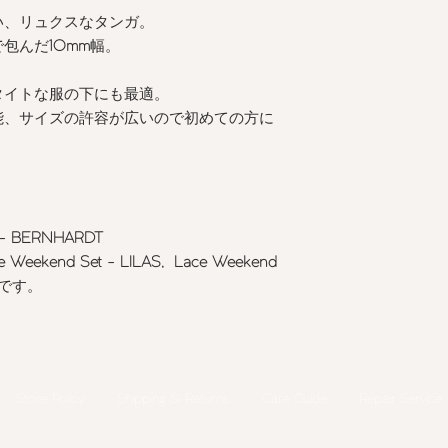
い、リュクスなタンガ。
で包んだ
10mm
幅。
タイトな服の下にも最適。
能、サイズの許容が広いので初めての方に
a - BERNHARDT
xe Weekend Set - LILAS, Lace Weekend
です。
Store Policy
Shipping & Returns
​Care Guide
Repair Service