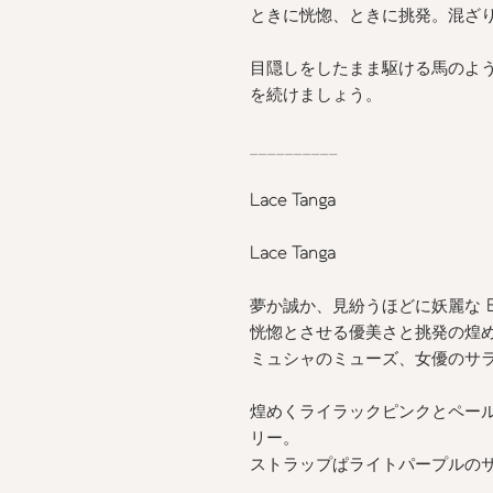
ときに恍惚、ときに挑発。混ざ
目隠しをしたまま駆ける馬のよ
を続けましょう。
__________
Lace Tanga
Lace Tanga
夢か誠か、見紛うほどに妖麗な
恍惚とさせる優美さと挑発の煌
ミュシャのミューズ、女優のサ
煌めくライラックピンクとペー
リー。
ストラップぱライトパープルの