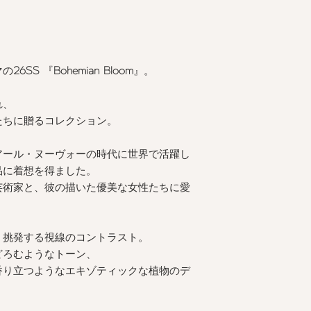
ング相談受付中
>
商品の色味は、光の
る場合がございます
また表示のサイズ感
すので、予めご了承
マの
26SS
『
Bohemian Bloom
』。
れ、
たちに贈るコレクション。
アール・ヌーヴォーの時代に世界で活躍し
品に着想を得ました。
芸術家と、彼の描いた優美な女性たちに愛
、挑発する視線のコントラスト。
どろむようなトーン、
香り立つようなエキゾティックな植物のデ