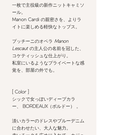
一枚で主役級の新作ニットキャミソ
ール。
Manon Cardi
の親密さを、よりラ
イトに楽しめる軽快なトップス。
プッチーニのオペラ
Manon
Lescaut
の主人公の名前を冠した、
コケティッシュな仕上がり。
私室にいるようなプライベートな感
覚を、部屋の外でも。
[ Color
]
シックで女っぽいディープカラ
ー、
BORDEAUX
（ボルドー）
。
淡いカラーのドレスやブルーデニム
に合わせたい、大人な魅力。