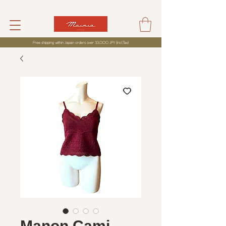
Free shipping within Japan orders over 33,000 JPY (incl,Tax)
Manon Cami -