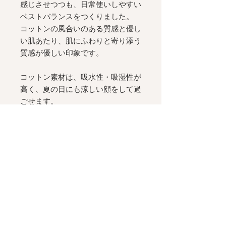
感じさせつつも、日常使いしやすい
ベストバランスをつくりました。
コットンの風合いのある質感と優し
い肌あたり、肌にふわりと寄り添う
質感が優しい印象です。
コットン素材は、吸水性・吸湿性が
高く、夏の日にも涼しい顔をして過
ごせます。
[ Silhouette
]
デコルテを美しく見せる
V
ライン
と、ウエストに配したアーチ型の切
り替えが小粋なシルエット。
フロントもバックも表情のある、着
る人を美しく見せる
Maimia
らしい
仕上がりです。