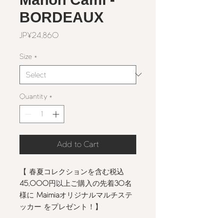
BORDEAUX
Price
JP¥24,860
Size
*
Quantity
*
Add to Cart
【 春夏コレクションを含む税込
45,000
円以上ご購入の先着
30
名
様に
Maimia
オリジナルマルチステ
ッカー をプレゼント！】