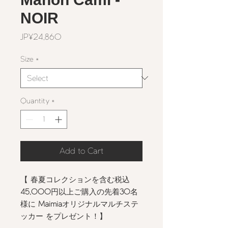
NOIR
Price
JP¥24,860
Size
*
Quantity
*
Add to Cart
【 春夏コレクションを含む税込
45,000
円以上ご購入の先着
30
名
様に
Maimia
オリジナルマルチステ
ッカー をプレゼント！】