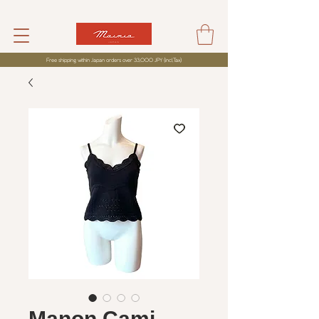
Free shipping within Japan orders over 33,000 JPY (incl,Tax)
Manon Cami -