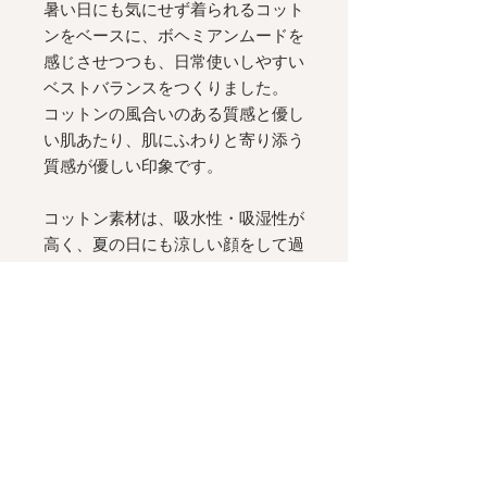
暑い日にも気にせず着られるコット
ンをベースに、ボヘミアンムードを
感じさせつつも、日常使いしやすい
ベストバランスをつくりました。
コットンの風合いのある質感と優し
い肌あたり、肌にふわりと寄り添う
質感が優しい印象です。
コットン素材は、吸水性・吸湿性が
高く、夏の日にも涼しい顔をして過
ごせます。
[ Silhouette
]
デコルテを美しく見せる
V
ライン
と、ウエストに配したアーチ型の切
り替えが小粋なシルエット。
フロントもバックも表情のある、着
る人を美しく見せる
Maimia
らしい