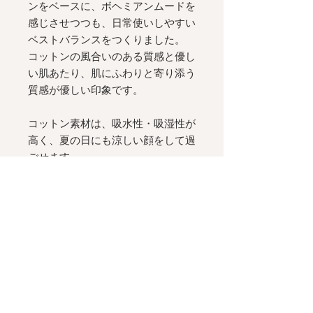
ンをベースに、ボヘミアンムードを
感じさせつつも、日常使いしやすい
ベストバランスをつくりました。
コットンの風合いのある質感と優し
い肌あたり、肌にふわりと寄り添う
質感が優しい印象です。
コットン素材は、吸水性・吸湿性が
高く、夏の日にも涼しい顔をして過
ごせます。
[ Silhouette
]
デコルテを美しく見せる
V
ライン
と、ウエストに配したアーチ型の切
り替えが小粋なシルエット。
フロントもバックも表情のある、着
る人を美しく見せる
Maimia
らしい
仕上がりです。