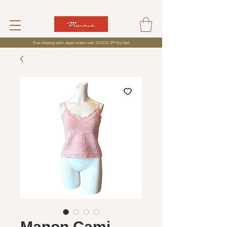
Free shipping within Japan orders over 33,000 JPY (incl,Tax)
Manon Cami -