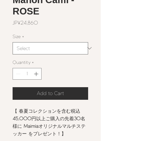
ROSE
Price
JP¥24,860
Size
*
Quantity
*
Add to Cart
【 春夏コレクションを含む税込
45,000
円以上ご購入の先着
30
名
様に
Maimia
オリジナルマルチステ
ッカー をプレゼント！】