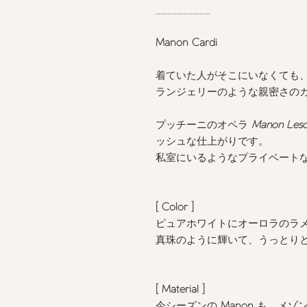
__________
Manon Cardi
着ていた人がそこにいなくても
ランジェリーのような親密さの
プッチーニのオペラ
Manon Les
ッシュな仕上がりです。
私室にいるようなプライベート
[ Color
]
ピュアホワイトにオーロラのラ
真珠のように輝いて、うっとり
[ Material ]
今シーズンの
Manon
も、メゾ