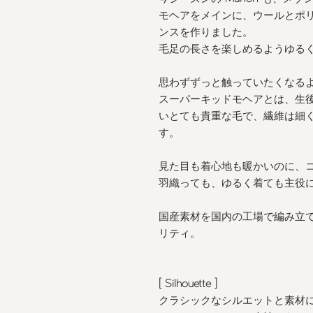
モヘアをメインに、ウールとポ
ンスを作りました。
毛足の長さを楽しめるようゆる
思わずずっと触っていたくなる
スーパーキッドモヘアとは、生
いとても貴重な毛で、繊維は細
す。
見た目も着心地も暖かいのに、
羽織っても、ゆるく着ても主役
国産素材を国内の工場で編み立
リティ。
[ Silhouette
]
クラシックなシルエットと素材