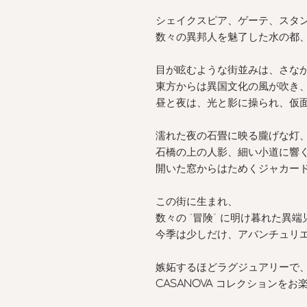
シェイクスピア、ゲーテ、スタン
数々の異邦人を魅了した水の都
目が眩むような街並みは、さな
東方からは異国文化の風が吹き
昼と夜は、光と影に操られ、仮
濡れた夜の石畳に映る朧げな灯
石橋の上の人影、細い小道に響
開いた窓からはためくジャカー
この街に生まれ、
数々の “冒険” に明け暮れた異
今季は少しだけ、アバンチュリ
嫉妬するほどラグジュアリーで
CASANOVA
コレクションをお楽