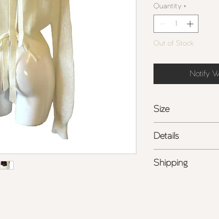
Quantity
*
Out of Stock
Notify W
Size
【 平置き寸法 】
Details
着丈
40cm /
肩幅
42
-
国産スーパーキッ
Shipping
-
ゴールドボタン
-
リボンをバックで
-
詳しくは
こちら
を
-
日本製
最高級スーパーキッ
ナイロン
5% /
ウール