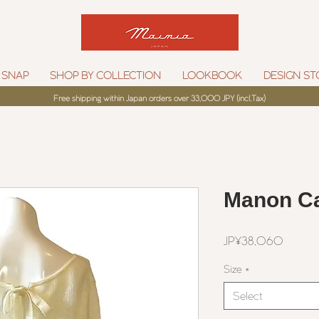
 SNAP
SHOP BY COLLECTION
LOOKBOOK
DESIGN ST
Free shipping within Japan orders over 33,000 JPY (incl,Tax)
Manon Ca
Price
JP¥38,060
Size
*
Select