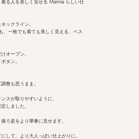
、着る人を美しく見せる
Maimia
らしい仕
たネックライン。
も、一枚でも着ても美しく見える、ベス
だけオープン。
ドボタン。
、
ズ調整も思うまま。
ランスが取りやすいように、
設定しました。
、後ろ姿をより華奢に見せます。
てにして、より大人っぽい仕上がりに。