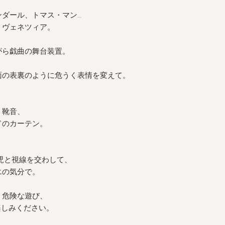
-
お手入れについて
ダール、トマス・マン…
をおすすめします
、ヴェネツィア。
商品の色味は、光の
る場合がございます
また表示のサイズ感
がら戯曲の舞台装置。
すので、予めご了承
、
面の表裏のように危うく表情を変えて。
、
く靴音、
ドのカーテン。
端児と視線を交わして、
エの気分で。
、危険な遊び、
しみください。