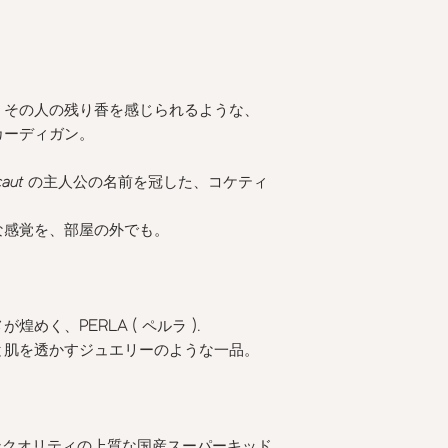
、その人の残り香を感じられるような、
カーディガン。
caut
の主人公の名前を冠した、コケティ
な感覚を、部屋の外でも。
メが煌めく、
PERLA (
ペルラ
).
と肌を透かすジュエリーのような一品。
ンクオリティの上質な国産スーパーキッド