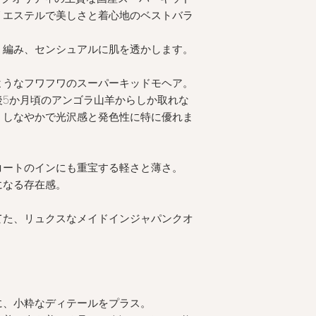
リエステルで美しさと着心地のベストバラ
く編み、センシュアルに肌を透かします。
ようなフワフワのスーパーキッドモヘア。
後5か月頃のアンゴラ山羊からしか取れな
くしなやかで光沢感と発色性に特に優れま
コートのインにも重宝する軽さと薄さ。
になる存在感。
てた、リュクスなメイドインジャパンクオ
に、小粋なディテールをプラス。