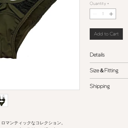
Quantity
*
Add to Cart
Details
- スイムウェア用速
Size＆Fitting
- 日本製レース
- ヒップラインを美
ポリエステル
100%
Shipping
タイル
-
お手入れについ
て
- 詳しくは
こちら
を
<ライン公式アカウ
ング相談受付中>
商品の色味は、光の
る場合がございます
また表示のサイズ感
、ロマンティックなコレクション。
すので、予めご了承