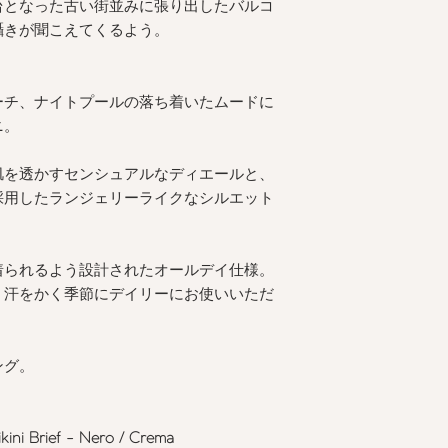
台となった古い街並みに張り出したバルコ
囁きが聞こえてくるよう。
ーチ、ナイトプールの落ち着いたムードに
ニ。
肌を透かすセンシュアルなディエールと、
採用したランジェリーライクなシルエット
着られるよう設計されたオールデイ仕様。
、汗をかく季節にデイリーにお使いいただ
ング。
ikini Brief - Nero / Crema