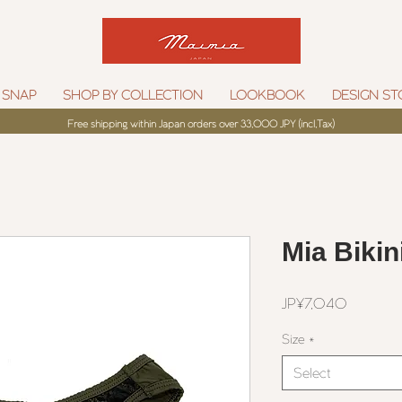
 SNAP
SHOP BY COLLECTION
LOOKBOOK
DESIGN ST
Free shipping within Japan orders over 33,000 JPY (incl,Tax)
Mia Bikin
Price
JP¥7,040
Size
*
Select