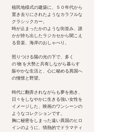
植民地様式の建築に、
５０
年代から
置き去りにされたようなカラフルな
クラシックカー。
時が止まったかのような街並み、誰
かが持ち出したラジカセから聞こえ
る音楽、海岸のおしゃべり。
照りつける陽の光の下で、多く
の’物’を大勢と共有しながら暮らす
賑やかな生活と、心に秘める異国へ
の憧憬と野望。
時代に翻弄されながらも夢を抱き、
日々をしなやかに生きる強い女性を
イメージした、映画のワンシーンの
ようなコレクションです。
胸に秘密をしまった遠い異国のヒロ
インのように、情熱的でドラマティ