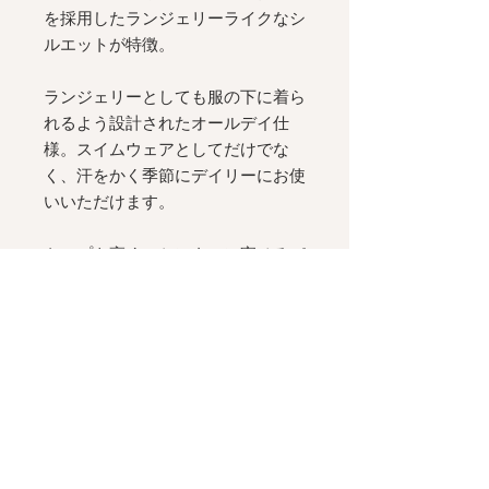
を採用したランジェリーライクなシ
ルエットが特徴。
ランジェリーとしても服の下に着ら
れるよう設計されたオールデイ仕
様。スイムウェアとしてだけでな
く、汗をかく季節にデイリーにお使
いいただけます。
トップを高く、センターに寄せるパ
ターンメイキング。
ビキニショーツは別売です：
Mia
Bikini Brief - PLAYA
Details
- スイムウェア用速乾生地
Size＆Fitting