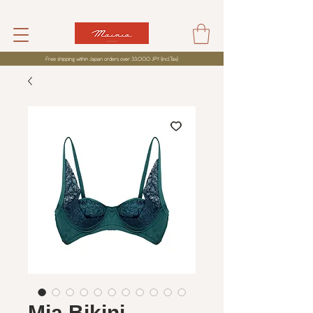
Free shipping within Japan orders over 33,000 JPY (incl,Tax)
Mia Bikini -