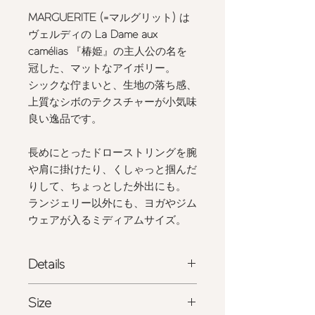
MARGUERITE (=
マルグリット
)
は
ヴェルディの
La Dame aux
camélias
『椿姫』の主人公の名を
冠した、マットなアイボリー。
シックな佇まいと、生地の落ち感、
上質なシボのテクスチャーが小気味
良い逸品です。
長めにとったドローストリングを腕
や肩に掛けたり、くしゃっと掴んだ
りして、ちょっとした外出にも。
ランジェリー以外にも、ヨガやジム
ウェアが入るミディアムサイズ。
Details
- 国産ポリエステル生地にエコファー
Size
のトリミング