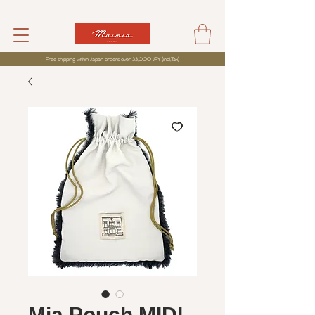
Free shipping within Japan orders over 33,000 JPY (incl,Tax)
Mia Pouch MIDI -