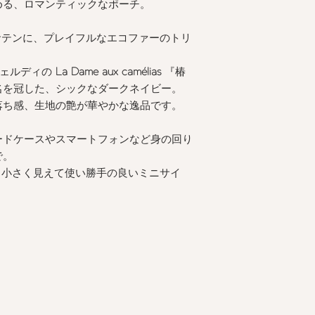
める、ロマンティックなポーチ。
テンに、プレイフルなエコファーのトリ
ェルディの
La Dame aux camélias
『椿
名を冠した、シックなダークネイビー。
落ち感、生地の艶が華やかな逸品です。
ードケースやスマートフォンなど身の回り
で。
る、小さく見えて使い勝手の良いミニサイ