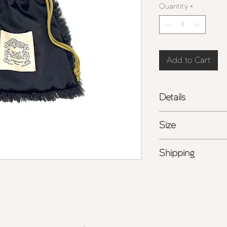
Quantity
*
Add to Cart
Details
- 国産ポリエステル
Size
- フロントには
Maim
- 日本製
W 18.0cm x H 20.0
Shipping
ポリエステル
100%
- 詳しくは
こちら
を
商品の色味は、光の
る場合がございます
また表示のサイズ感
すので、予めご了承