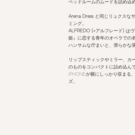
ベッドルームのムードを詰め込
Arena Dress
と同じリュクスなサ
ミング。
ALFREDO (=
アルフレード
)
はヴ
姫』に恋する青年のオペラでの
ハンサムな佇まいと、滑らかな
リップスティックやミラー、カ
のものをコンパクトに詰め込ん
iPHONEが横にしっかり収ま
ズ。