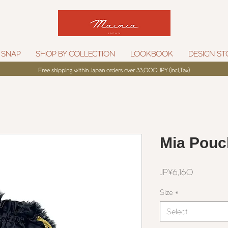
 SNAP
SHOP BY COLLECTION
LOOKBOOK
DESIGN ST
Free shipping within Japan orders over 33,000 JPY (incl,Tax)
Mia Pouc
Price
JP¥6,160
Size
*
Select