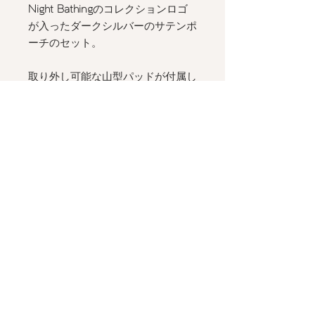
Night Bathing
のコレクションロゴ
が入ったダークシルバーのサテンポ
ーチのセット。
取り外し可能な山型パッドが付属し
ます。
__________
[ "CASANOVA"
コレクション限定、
イラストレーター
nodequl
とのコラ
ボイラストが入ったサテンポーチが
付属 します
]
Lace Driving Set - PAVONE
と色合
わせが可能です。
Details