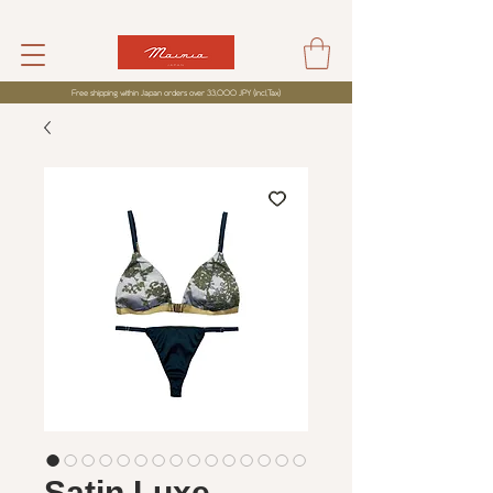
Free shipping within Japan orders over 33,000 JPY (incl,Tax)
Satin Luxe