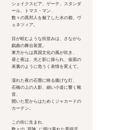
シェイクスピア、ゲーテ、スタンダ
ール、トマス・マン…
数々の異邦人を魅了した水の都、ヴ
ェネツィア。
目が眩むような街並みは、さながら
戯曲の舞台装置。
東方からは異国文化の風が吹き、
昼と夜は、光と影に操られ、仮面の
表裏のように危うく表情を変えて。
濡れた夜の石畳に映る朧げな灯、
石橋の上の人影、細い小道に響く靴
音、
開いた窓からはためくジャカードの
カーテン。
この街に生まれ、
数々の “冒険” に明け暮れた異端児