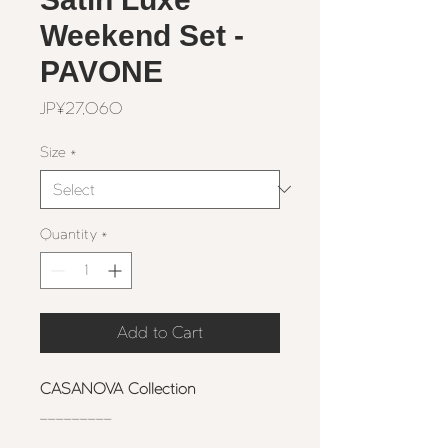
Weekend Set -
PAVONE
Price
JP¥27,060
Size
*
Quantity
*
Add to Cart
CASANOVA Collection
_________