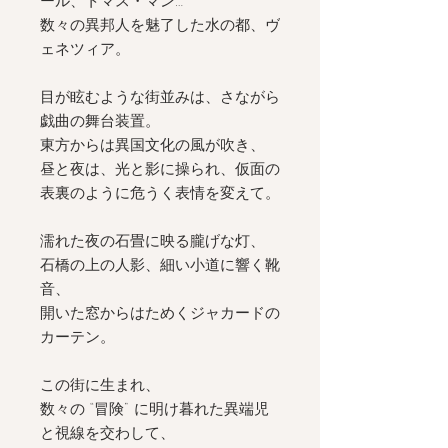
ール、トマス・マン…
数々の異邦人を魅了した水の都、ヴ
ェネツィア。
目が眩むような街並みは、さながら
戯曲の舞台装置。
東方からは異国文化の風が吹き、
昼と夜は、光と影に操られ、仮面の
表裏のように危うく表情を変えて。
濡れた夜の石畳に映る朧げな灯、
石橋の上の人影、細い小道に響く靴
音、
開いた窓からはためくジャカードの
カーテン。
この街に生まれ、
数々の “冒険” に明け暮れた異端児
と視線を交わして、