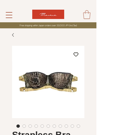
Free shipping within Japan orders over 33,000 JPY (incl,Tax)
Strapless Bra -