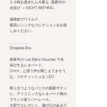
２３時を過ぎたら今夜も “真夜中の
水浴び’’
= NIGHT BATHING.
扇情的でワイルド、
最高にシックなコレクションをお楽
しみください。
__________
Strapless Bra
真夜中の
Les Bains Douches
で水
浴びするレオパード。
Grrrrr...
と誘う声が聞こえてきそう
な、コケティッシュな
LEO
.
香り立つようなバニラの国産サテン
に、アイコニックなレオパード柄の
フランス産リバーレース。
大胆でエレガント、遊び心のあるラ