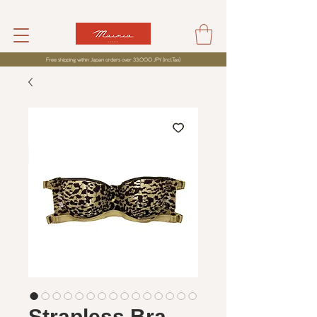
Free shipping within Japan orders over 33,000 JPY (incl,Tax)
Strapless Bra -