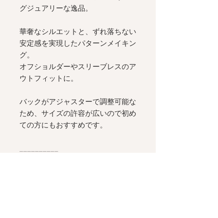
グジュアリーな逸品。
華奢なシルエットと、ずれ落ちない
安定感を実現したパターンメイキン
グ。
オフショルダーやスリーブレスのア
ウトフィットに。
バックがアジャスターで調整可能な
ため、サイズの許容が広いので初め
ての方にもおすすめです。
__________
ショーツは別売りです：
Lace
Tanga - LEO
Satin Luxe Weekend Set - LEO ,
Lace Driving Set - LEO
と色合わ