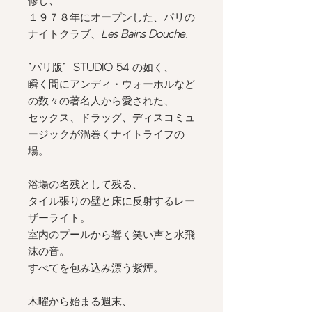
修し、
１９７８年にオープンした、パリの
ナイトクラブ、
Les Bains Douche
.
”
パリ版
” STUDIO 54
の如く、
瞬く間にアンディ・ウォーホルなど
の数々の著名人から愛された、
セックス、ドラッグ、ディスコミュ
ージックが渦巻くナイトライフの
場。
浴場の名残として残る、
タイル張りの壁と床に反射するレー
ザーライト。
室内のプールから響く笑い声と水飛
沫の音。
すべてを包み込み漂う紫煙。
木曜から始まる週末、